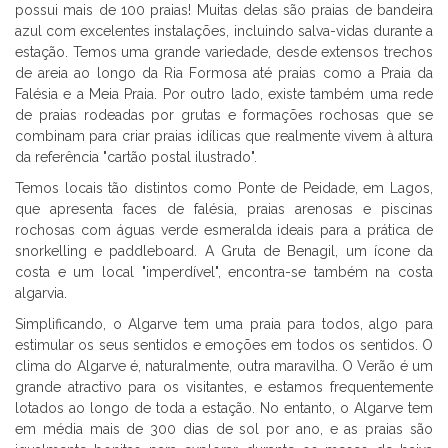
possui mais de 100 praias! Muitas delas são praias de bandeira
azul com excelentes instalações, incluindo salva-vidas durante a
estação. Temos uma grande variedade, desde extensos trechos
de areia ao longo da Ria Formosa até praias como a Praia da
Falésia e a Meia Praia. Por outro lado, existe também uma rede
de praias rodeadas por grutas e formações rochosas que se
combinam para criar praias idílicas que realmente vivem à altura
da referência "cartão postal ilustrado".
Temos locais tão distintos como Ponte de Peidade, em Lagos,
que apresenta faces de falésia, praias arenosas e piscinas
rochosas com águas verde esmeralda ideais para a prática de
snorkelling e paddleboard. A Gruta de Benagil, um ícone da
costa e um local "imperdível", encontra-se também na costa
algarvia.
Simplificando, o Algarve tem uma praia para todos, algo para
estimular os seus sentidos e emoções em todos os sentidos. O
clima do Algarve é, naturalmente, outra maravilha. O Verão é um
grande atractivo para os visitantes, e estamos frequentemente
lotados ao longo de toda a estação. No entanto, o Algarve tem
em média mais de 300 dias de sol por ano, e as praias são