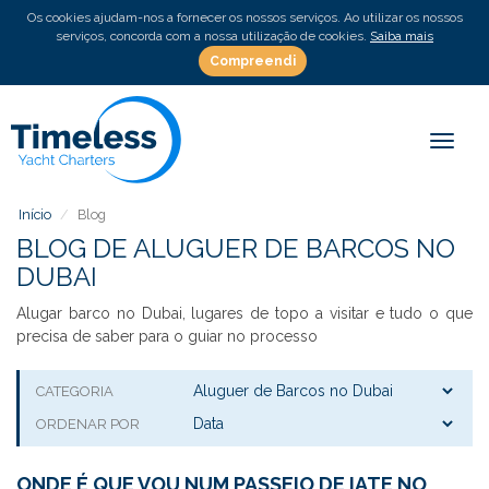
Os cookies ajudam-nos a fornecer os nossos serviços. Ao utilizar os nossos
serviços, concorda com a nossa utilização de cookies.
Saiba mais
Compreendi
Toggl
naviga
Início
Blog
BLOG DE ALUGUER DE BARCOS NO
DUBAI
Alugar barco no Dubai, lugares de topo a visitar e tudo o que
precisa de saber para o guiar no processo
CATEGORIA
ORDENAR POR
ONDE É QUE VOU NUM PASSEIO DE IATE NO