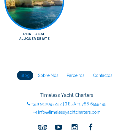
PORTUGAL
ALUGUER DE IATE
Blog
Sobre Nós
Parceiros
Contactos
Timeless Yacht Charters
+351
910092222
|
EUA
+1 786 6559495
info@timelessyachtcharters.com