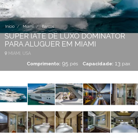
Início
Miami
Barcos
SUPER IATE DE LUXO DOMINATOR
PARA ALUGUER EM MIAMI
MIAMI, USA
95
13
Comprimento:
pés
Capacidade:
pax