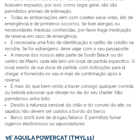
ficassem enjoados, por isso, como regra geral, não são
permitidos animais de estimação.
Todas as embarcações vêm com coletes salva-vidas, kits de
emergência e de primeiros socorros. Se tiver alergias ou
necessidades médicas conhecidas, por favor traga medicação
de reserva em caso de emergência.
É necessária uma foto de identificação e cartão de crédito na
recolha. Se for estrangeiro, deve viajar com o seu passaporte.
A maioria dos nossos iates parte de South Beach ou do
centro de Miami, cada iate tem um local de partida específico. O
local exacto da sua doca de partida, com instruções para lá
chegar, é fornecido no seu e-mail de confirmação após a
reserva.
É mais do que bem-vindo a trazer consigo qualquer comida
ou bebida adicional que deseje no dia do seu charter. Não
permitimos vinho tinto.
Devido à natureza sensível do chão e do convés do iate, os
sapatos não devem ser usados a bordo do barco.
Barco 100% livre de drogas/tabaco. É permitido fumar
cigarros electrónicos ou vaporizadores.
36' AQUILA POWERCAT (TMYL11)