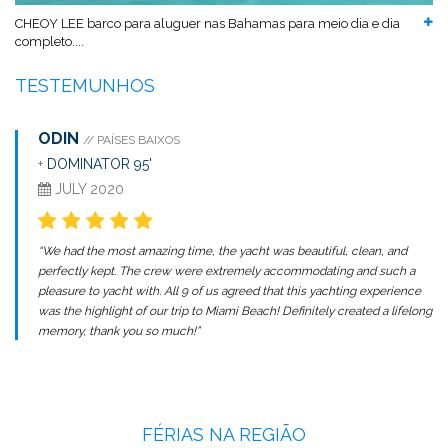
CHEOY LEE barco para aluguer nas Bahamas para meio dia e dia
completo....
TESTEMUNHOS
ODIN
// PAÍSES BAIXOS
+
DOMINATOR 95'
JULY 2020
“We had the most amazing time, the yacht was beautiful, clean, and
perfectly kept. The crew were extremely accommodating and such a
pleasure to yacht with. All 9 of us agreed that this yachting experience
was the highlight of our trip to Miami Beach! Definitely created a lifelong
memory, thank you so much!”
FÉRIAS NA REGIÃO