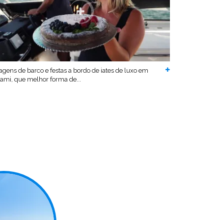
agens de barco e festas a bordo de iates de luxo em
ami, que melhor forma de...