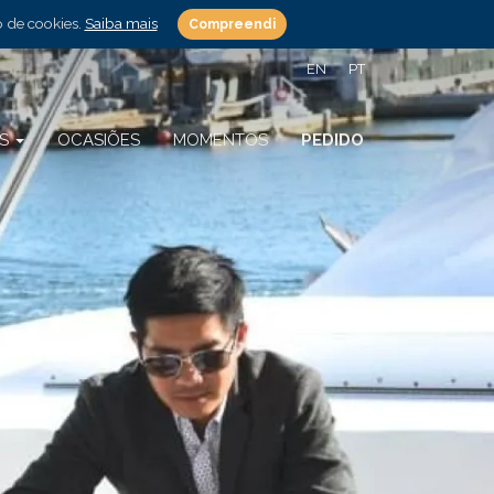
o de cookies.
Saiba mais
Compreendi
EN
PT
OS
OCASIÕES
MOMENTOS
PEDIDO