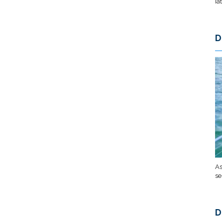
ia
D
As
se
D