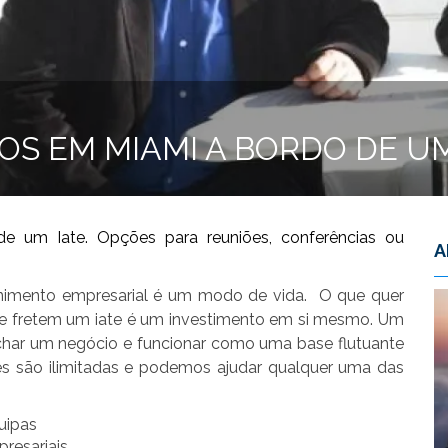
OS EM MIAMI A BORDO DE UM
 um Iate. Opções para reuniões, conferências ou
A
enimento empresarial é um modo de vida. O que quer
que fretem um iate é um investimento em si mesmo. Um
fechar um negócio e funcionar como uma base flutuante
ões são ilimitadas e podemos ajudar qualquer uma das
uipas
esariais