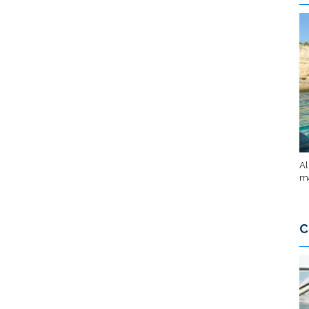
Al
ma
C