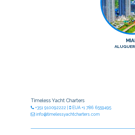
MIA
ALUGUER 
Timeless Yacht Charters
+351
910092222
|
EUA
+1 786 6559495
info@timelessyachtcharters.com