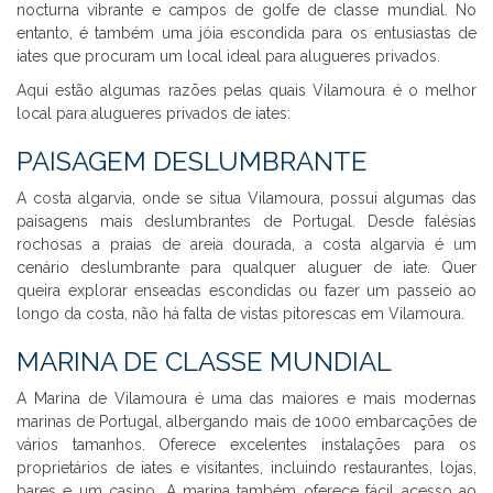
nocturna vibrante e campos de golfe de classe mundial. No
entanto, é também uma jóia escondida para os entusiastas de
iates que procuram um local ideal para alugueres privados.
Aqui estão algumas razões pelas quais Vilamoura é o melhor
local para alugueres privados de iates:
PAISAGEM DESLUMBRANTE
A costa algarvia, onde se situa Vilamoura, possui algumas das
paisagens mais deslumbrantes de Portugal. Desde falésias
rochosas a praias de areia dourada, a costa algarvia é um
cenário deslumbrante para qualquer aluguer de iate. Quer
queira explorar enseadas escondidas ou fazer um passeio ao
longo da costa, não há falta de vistas pitorescas em Vilamoura.
MARINA DE CLASSE MUNDIAL
A Marina de Vilamoura é uma das maiores e mais modernas
marinas de Portugal, albergando mais de 1000 embarcações de
vários tamanhos. Oferece excelentes instalações para os
proprietários de iates e visitantes, incluindo restaurantes, lojas,
bares e um casino. A marina também oferece fácil acesso ao