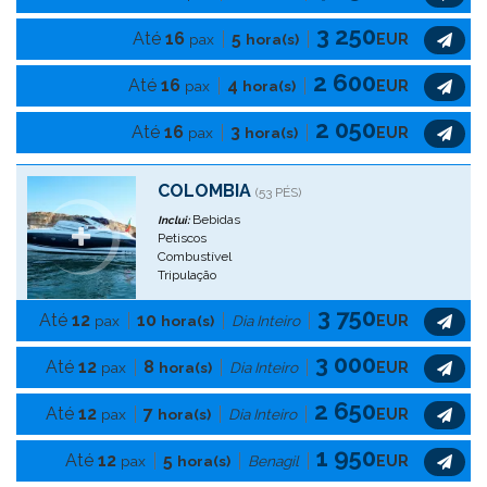
3 250
Até
16
5
pax
hora(s)
EUR
2 600
Até
16
4
pax
hora(s)
EUR
2 050
Até
16
3
pax
hora(s)
EUR
COLOMBIA
(53 PÉS)
Bebidas
Inclui:
Petiscos
Combustível
Tripulação
3 750
Até
12
10
pax
hora(s)
Dia Inteiro
EUR
3 000
Até
12
8
pax
hora(s)
Dia Inteiro
EUR
2 650
Até
12
7
pax
hora(s)
Dia Inteiro
EUR
1 950
Até
12
5
pax
hora(s)
Benagil
EUR