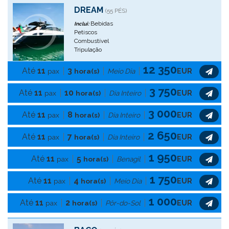
DREAM
(55 PÉS)
Bebidas
Inclui:
Petiscos
Combustível
Tripulação
12 350
Até
11
3
pax
hora(s)
Meio Dia
EUR
3 750
Até
11
10
pax
hora(s)
Dia Inteiro
EUR
3 000
Até
11
8
pax
hora(s)
Dia Inteiro
EUR
2 650
Até
11
7
pax
hora(s)
Dia Inteiro
EUR
1 950
Até
11
5
pax
hora(s)
Benagil
EUR
1 750
Até
11
4
pax
hora(s)
Meio Dia
EUR
1 000
Até
11
2
pax
hora(s)
Pôr-do-Sol
EUR