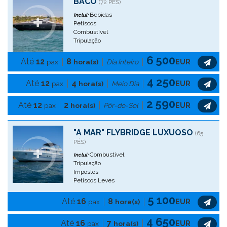
BACO
(72 PÉS)
Bebidas
Inclui:
Petiscos
Combustível
Tripulação
6 500
Até
12
8
pax
hora(s)
Dia Inteiro
EUR
4 250
Até
12
4
pax
hora(s)
Meio Dia
EUR
2 590
Até
12
2
pax
hora(s)
Pôr-do-Sol
EUR
"A MAR" FLYBRIDGE LUXUOSO
(65
PÉS)
Combustível
Inclui:
Tripulação
Impostos
Petiscos Leves
5 100
Até
16
8
pax
hora(s)
EUR
4 650
Até
16
7
pax
hora(s)
EUR