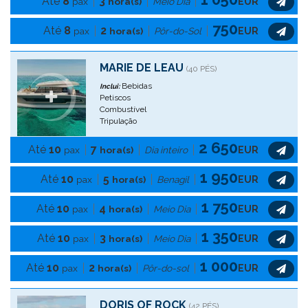
Até
8
3
pax
hora(s)
Meio Dia
EUR
750
Até
8
2
pax
hora(s)
Pôr-do-Sol
EUR
MARIE DE LEAU
(40 PÉS)
Bebidas
Inclui:
Petiscos
Combustível
Tripulação
2 650
Até
10
7
pax
hora(s)
Dia inteiro
EUR
1 950
Até
10
5
pax
hora(s)
Benagil
EUR
1 750
Até
10
4
pax
hora(s)
Meio Dia
EUR
1 350
Até
10
3
pax
hora(s)
Meio Dia
EUR
1 000
Até
10
2
pax
hora(s)
Pôr-do-sol
EUR
DORIS OF ROCK
(42 PÉS)