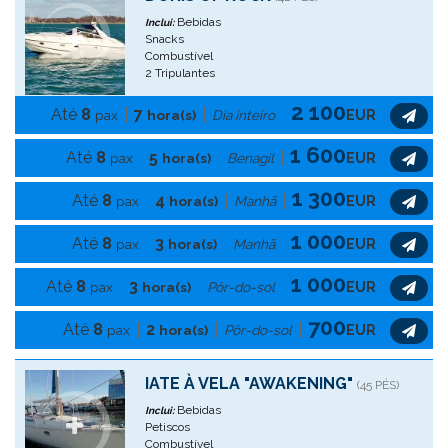
Bebidas
Inclui:
Snacks
Combustível
2 Tripulantes
2 100
Até
8
7
pax
hora(s)
Dia inteiro
EUR
1 600
Até
8
5
pax
hora(s)
Benagil
EUR
1 300
Até
8
4
pax
hora(s)
Manhã
EUR
1 000
Até
8
3
pax
hora(s)
Manhã
EUR
1 000
Até
8
3
pax
hora(s)
Pôr-do-sol
EUR
700
Até
8
2
pax
hora(s)
Pôr-do-sol
EUR
IATE À VELA "AWAKENING"
(45 PÉS)
Bebidas
Inclui:
Petiscos
Combustível