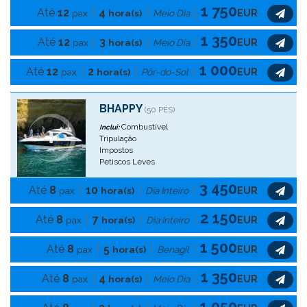
1 750
Até
12
4
pax
hora(s)
Meio Dia
EUR
1 350
Até
12
3
pax
hora(s)
Meio Dia
EUR
1 000
Até
12
2
pax
hora(s)
Pôr-do-Sol
EUR
BHAPPY
(50 PÉS)
Combustível
Inclui:
Tripulação
Impostos
Petiscos Leves
3 450
Até
8
10
pax
hora(s)
Dia Inteiro
EUR
2 150
Até
8
7
pax
hora(s)
Dia Inteiro
EUR
1 500
Até
8
5
pax
hora(s)
Benagil
EUR
1 350
Até
8
4
pax
hora(s)
Meio Dia
EUR
1 050