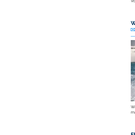
Vo
W
Wa
ma
F