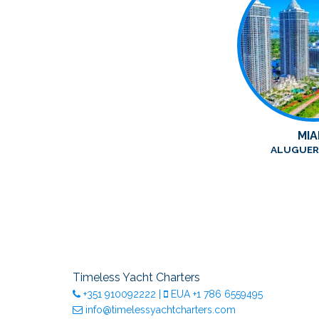
MIA
ALUGUER 
Timeless Yacht Charters
+351
910092222
|
EUA
+1 786 6559495
info@timelessyachtcharters.com