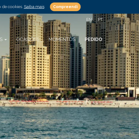
o de cookies.
Saiba mais
Compreendi
EN
PT
OS
OCASIÕES
MOMENTOS
PEDIDO