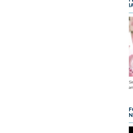
I
Si
an
F
N