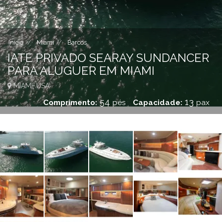
Início
Miami
Barcos
IATE PRIVADO SEARAY SUNDANCER
PARA ALUGUER EM MIAMI
MIAMI, USA
54
13
Comprimento:
pés
Capacidade:
pax